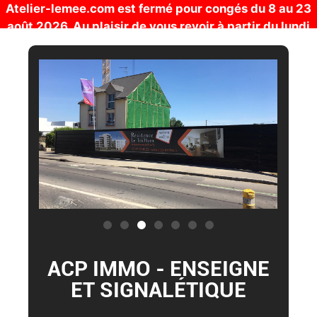
Atelier-lemee.com est fermé pour congés du 8 au 23
août 2026. Au plaisir de vous revoir à partir du lundi
24 août !
ACP IMMO - ENSEIGNE
ET SIGNALÉTIQUE