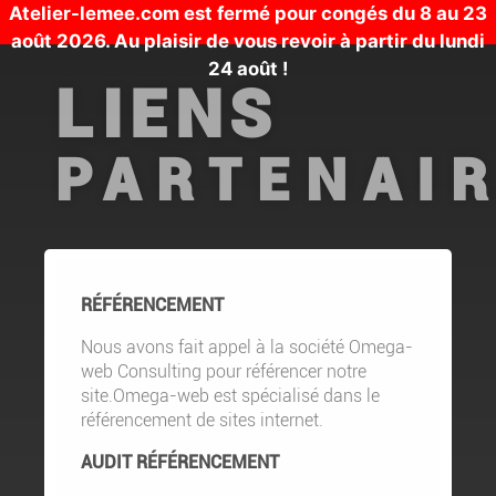
Atelier-lemee.com est fermé pour congés du 8 au 23
août 2026. Au plaisir de vous revoir à partir du lundi
24 août !
LIENS
PARTENAI
RÉFÉRENCEMENT
Nous avons fait appel à la société Omega-
web Consulting pour référencer notre
site.Omega-web est spécialisé dans le
référencement de sites internet.
AUDIT RÉFÉRENCEMENT