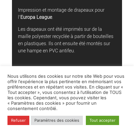
Impression et montage de drapeaux pour
l’
Europa League
.
Les drapeaux ont été imprimés sur de la
maille polyester recyclée à partir de bouteilles
en plastiques. Ils ont ensuite été montés sur
une hampe en PVC antifeu.
VOIR LES PRODUITS
Nous utilisons des cookies sur notre site Web pour vous
offrir l'expérience la plus pertinente en mémorisant vos
préférences et en répétant vos visites. En cliquant sur «
Tout accepter », vous consentez à l'utilisation de TOUS
les cookies. Cependant, vous pouvez visiter les
« Paramètres des cookies » pour fournir un
consentement contrôlé.
Refuser
Paramètres des cookies
Tout accepter