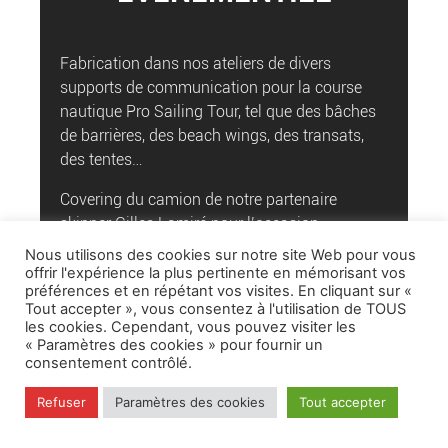
Fabrication dans nos ateliers de divers
supports de communication pour la course
nautique Pro Sailing Tour, tel que des bâches
de barrières, des beach wings, des transats,
des tentes…
Covering du camion de notre partenaire
skipper Gilles Lamiré pour l’occasion.
Nous utilisons des cookies sur notre site Web pour vous
offrir l'expérience la plus pertinente en mémorisant vos
préférences et en répétant vos visites. En cliquant sur «
VOIR LES PRODUITS
Tout accepter », vous consentez à l'utilisation de TOUS
les cookies. Cependant, vous pouvez visiter les
« Paramètres des cookies » pour fournir un
consentement contrôlé.
Refuser
Paramètres des cookies
Tout accepter