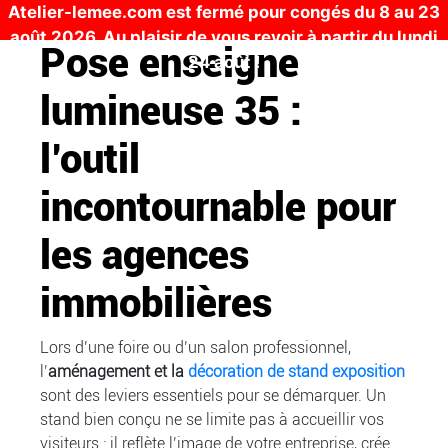
Atelier-lemee.com est fermé pour congés du 8 au 23
août 2026. Au plaisir de vous revoir à partir du lundi
Pose enseigne
24 août !
lumineuse 35 :
l’outil
incontournable pour
les agences
immobilières
Lors d’une foire ou d’un salon professionnel,
l’
aménagement et la
décoration de stand exposition
sont des leviers essentiels pour se démarquer. Un
stand bien conçu ne se limite pas à accueillir vos
visiteurs : il reflète l’image de votre entreprise, crée